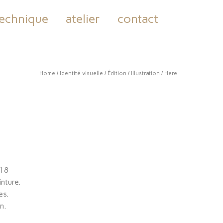
echnique
atelier
contact
Home
/
Identité visuelle
/
Édition
/
Illustration
/ Here
018
nture.
es.
n.