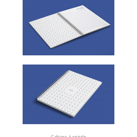
– Cahiers à spirale –